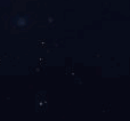
联络xcsports
XCSport- XC体育因您更精彩 - 🧧🧧😄😄✅XCSport,XC体育,因
您更精彩✅XCSport- XC体育因您更精彩👑
【keweiwanlian.com】👑是亚洲顶级粉丝应援平台,热情高
涨！XC体育官网提供战队支持、球星打榜、专属粉丝福利！
XC体育：您的支持,让热爱更精彩!!!